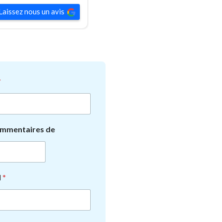
Laissez nous un avis
*
mmentaires de
l
*