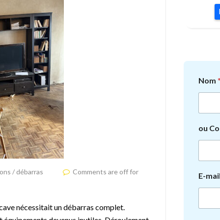
Nom
ou Co
ions / débarras
Comments are off for
E-mai
cave nécessitait un débarras complet.
 et équipements devenus inutiles. Déroulement