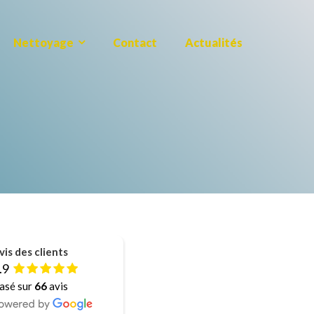
Nettoyage
Contact
Actualités
vis des clients
.9
asé sur
66
avis