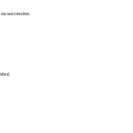
s
ou succession.
.
ombré.