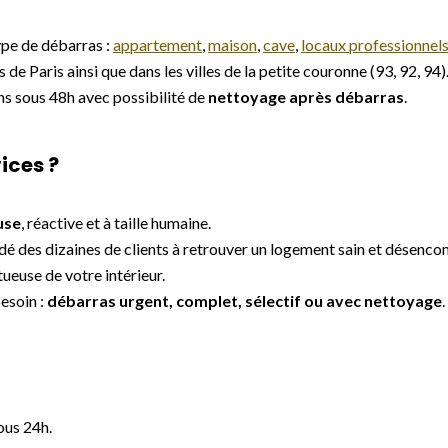
ype de débarras :
appartement
,
maison
,
cave
,
locaux professionnel
e Paris ainsi que dans les villes de la petite couronne (93, 92, 94)
ns sous 48h avec possibilité de
nettoyage après débarras
.
ices ?
use
, réactive et à taille humaine.
aidé des dizaines de clients à retrouver un logement sain et désenc
ueuse de votre intérieur.
esoin :
débarras urgent, complet, sélectif ou avec nettoyage
.
ous 24h.