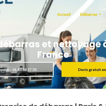
Accueil
Débarras
débarras et nettoyage à 
France
peler : 01 43 48 37 70
Devis gratuit en