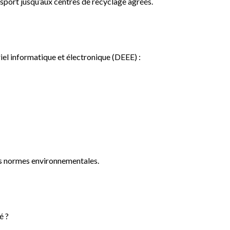
sport jusqu’aux centres de recyclage agréés.
iel informatique et électronique (DEEE) :
les normes environnementales.
é ?